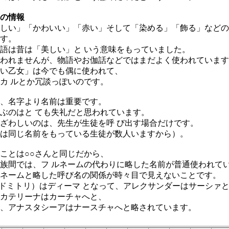
らの情報
しい」「かわいい」「赤い」そして「染める」「飾る」などの
す。
語は昔は「美しい」と いう意味をもっていました。
われませんが、物語やお伽話などではまだよく使われています
い乙女」は今でも偶に使われて、
カ ルとか冗談っぽいのです。
、名字より名前は重要です。
ぶのはと ても失礼だと思われています。
ざわしいのは、先生が生徒を呼 び出す場合だけです。
は同じ名前をもっている生徒が数人いますから）。
ことは○○さんと同じだから、
族間では、フ ルネームの代わりに略した名前が普通使われて
ネームと略した呼び名の関係が時々目で見えないことです。
ry（ドミトリ）はディーマ となって、アレクサンダーはサーシァ
カテリーナはカーチャへと、
、アナスタシーアはナースチャへと略されています。