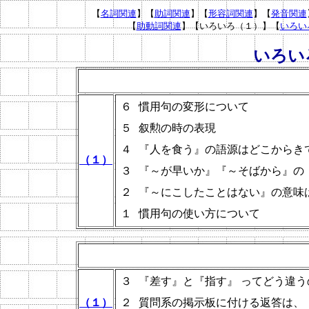
【
名詞関連
】
【
助詞関連
】
【
形容詞関連
】【
発音関連
【
助動詞関連
】【いろいろ（１）】【
いろい
いろい
６
慣用句の変形について
５
叙勲の時の表現
４
『人を食う』の語源はどこからき
（１）
３
『～が早いか』『～そばから』の
２
『～にこしたことはない』の意味
１
慣用句の使い
３
『差す』と『指す』 ってどう違
（１）
２
質問系の掲示板に付ける返答は、