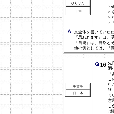
ひらりん
>
日 本
>
>
>
文全体を書いていた
『思われます』は、
『自発』は、自然と
他の例としては、『
先
16
調
「
こ
行
千賀子
終
日 本
ま
意
し
指