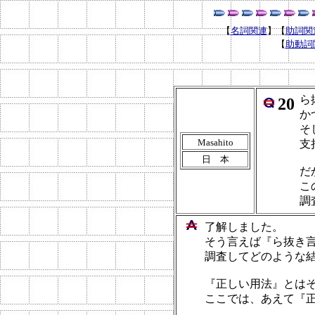
【
名詞関連
】
【
助詞関
【
助動詞
ら
20
か
そ
Masahito
支
日 本
だ
こ
調
了解しました。
そう言えば『ら抜き
調査してどのような
『正しい用法』とは
ここでは、あえて『