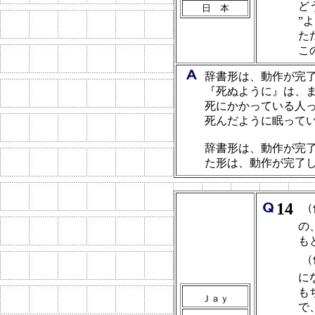
ど
日 本
”
た
こ
辞書形は、動作が完
『死ぬように』は、
死にかかっている人
死んだように眠ってい
辞書形は、動作が完
た形は、動作が完了
14
（
の
も
（
に
も
Ｊａｙ
で