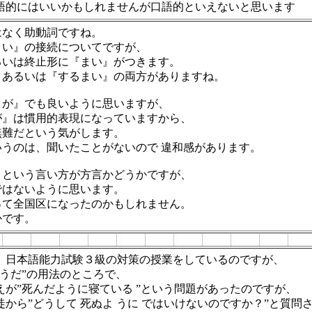
語的にはいいかもしれませんが口語的といえないと思います
はなく助動詞ですね。
まい』の接続についてですが、
るいは終止形に『まい』がつきます。
』あるいは『するまい』の両方がありますね。
うが』でも良いように思いますが、
が』は慣用的表現になっていますから、
無難だという気がします。
うのは、聞いたことがないので 違和感があります。
』という言い方が方言かどうかですが、
ではないように思います。
って全国区になったのかもしれません。
かです。
、日本語能力試験３級の対策の授業をしているのですが、
ようだ”の用法のところで、
えが”死んだように寝ている ”という問題があったのですが、
徒から”どうして 死ぬよ うに ではいけないのですか？”と質問