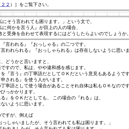
１２２
）］をご覧下さい。
私にそう言われても困ります。」という文で、
私に何かを言う人』が目上の人の場合、
敬と受身を合わせて表現するにはどうしたらよいのでしょうか
、『言われる』『おっしゃる』の二つです。
『言われられる』『おっしゃられる』は存在しないように思い
は、どうかと言いますと、
語ですので、私は、やや違和感を感じます。
』を『言う』の丁寧語だとしてＯＫだという意見もあるようで
『申される』を使う人がいます。
の丁寧語として使う場合があることそれ自体は私もＯＫなので
やひっかかります。
る』をＯＫだとしても、 この場合の『れる』は、
はないように思います。
のですが、例えば
おっしゃいましたが、そう言われても私は困ります。」
言われましたが、そう言われても私は困ります。」