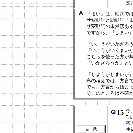
文
『まい』は、助詞で
サ変動詞と助動詞『
サ変動詞の未然形あ
ですから、『しまい
『いこうがいかざろ
『いこうがいくまい
こちらを使った方が
『いかざろうが』とい
『しようがしまいが
私の考えでは、方言
でも、方言から始ま
そこのところは不確
今
15
”
答
吉 武
生