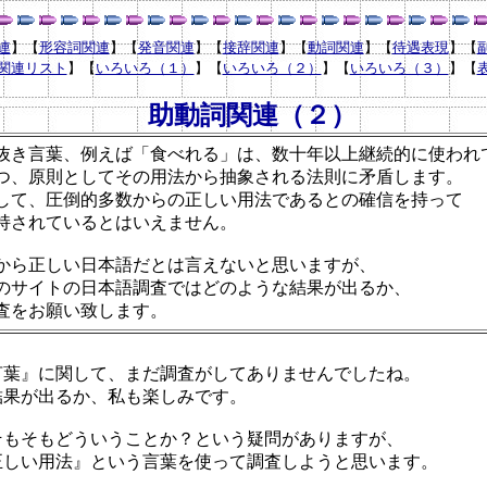
連
】【
形容詞関連
】【
発音関連
】【
接辞関連
】【
動詞関連
】【
待遇表現
】
【
関連リスト
】【
いろいろ（１）
】【
いろいろ（２）
】【
いろいろ（３）
】
【
助動詞関連（２）
抜き言葉
、例えば「食べれる」は、数十年以上継続的に使われ
つ、原則としてその用法から抽象される法則に矛盾します。
して、圧倒的多数からの正しい用法であるとの確信を持って
持されているとはいえません。
から正しい日本語だとは言えないと思いますが、
のサイトの日本語調査ではどのような結果が出るか、
査をお願い致します。
言葉』に関して、まだ調査がしてありませんでしたね。
結果が出るか、私も楽しみです。
そもそもどういうことか？という疑問がありますが、
正しい用法』という言葉を使って調査しようと思います。