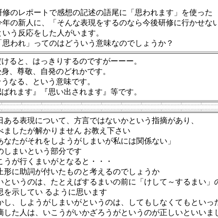
 研修のレポートで感想の記述の語尾に「思われます」を使った
 今年の新人に、「そんな表現をするのなら今後研修に行かせな
 という反応をした人がいます。
 「思われ」ってのはどういう意味なのでしょうか？
だけると、はっきりするのですがーーー。
受身、尊敬、自発のどれかです。
そうなる、という意味です。
偲ばれます』『思い出されます』等です。
日ある表現について、方言ではないかという指摘があり、
べましたが解かりません お教え下さい
あなたがそれをしようがしまいが私には関係ない」
のしまいという部分です
こうが行くまいがとなると・・・
止形に助詞が付いたものと考えるのでしょうか
いというのは、たとえばするまいの前に「けして～するまい」
思を示してい るように思います
かし、しようがしまいがというのは、してもしなくてもといっ
摘した人は、いこうがいかざろうがというのが正しいといいま