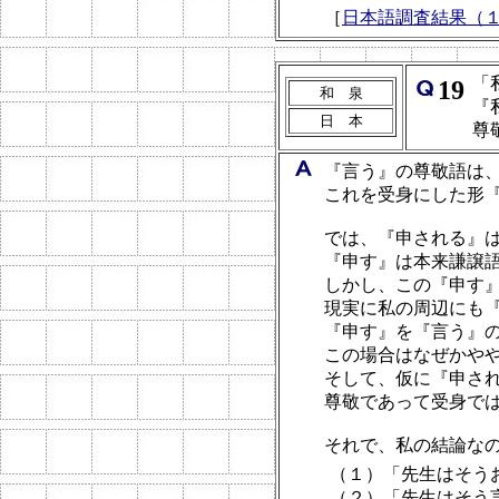
［
日本語調査結果（
「
19
和 泉
『
日 本
尊
『言う』の尊敬語は
これを受身にした形
では、『申される』
『申す』は本来謙譲
しかし、この『申す
現実に私の周辺にも
『申す』を『言う』
この場合はなぜかや
そして、仮に『申され
尊敬であって受身で
それで、私の結論な
（１）「先生はそう
（２）「先生はそう