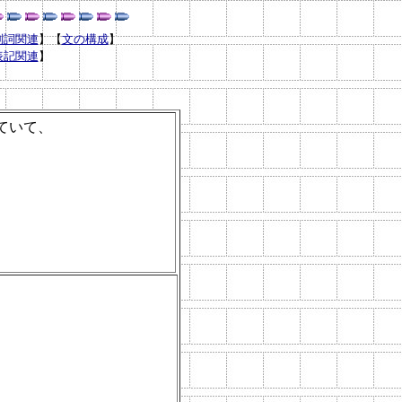
副詞関連
】
【
文の構成
】
表記関連
】
ていて、