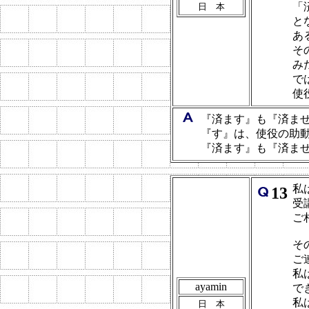
「
日 本
と
あ
そ
み
で
使
『済ます』も『済ま
『す』は、使役の助動
『済ます』も『済ま
私
13
受
ご
そ
ご
私
ayamin
で
私
日 本