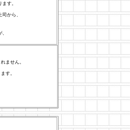
ります。
上司から、
が、
しれません。
ります。