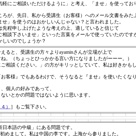
気軽にご相談いただけるように」と考え、「ませ」を使ってお
ころが、先日、私から受講生（お客様）へのメール文書をみた
ませ」を使うのはおかしいんじゃない？と言われました。
は先程申し上げたような考えの上、適していると信じて
ご相談下さいませ」といった言葉をメールで使っていたのです
かしいのでしょうか？
えると、受講生の方々よりayaminさんが立場が上で
すね。（ちょっとひっかかる言い方になりましたがーーー。）
にご相談ください。」の方がキリッとしていて、私は好きかも
『お客様』でもあるわけで、そうなると『ませ』を使いたくな
と、個人の好みであって、
くないとかの問題ではないように思います。
９４）
］もご覧下さい。
新日本語の中級」にある問題です。
．初めまして。私は中国の李です。上海から参りました。