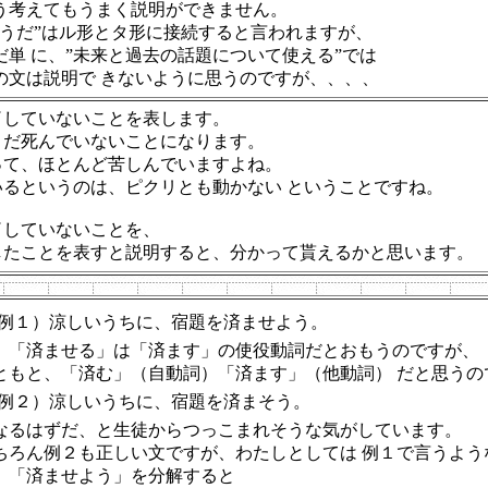
う考えてもうまく説明ができません。
ようだ”はル形とタ形に接続すると言われますが、
だ単 に、”未来と過去の話題について使える”では
の文は説明で きないように思うのですが、、、、
了していないことを表します。
まだ死んでいないことになります。
って、ほとんど苦しんでいますよね。
るというのは、ピクリとも動かない ということですね。
了していないことを、
したことを表すと説明すると、分かって貰えるかと思います。
例１）涼しいうちに、宿題を済ませよう。
、「済ませる」は「済ます」の使役動詞だとおもうのですが、
ともと、「済む」（自動詞）「済ます」（他動詞） だと思うの
例２）涼しいうちに、宿題を済まそう。
なるはずだ、と生徒からつっこまれそうな気がしています。
ちろん例２も正しい文ですが、わたしとしては 例１で言うよう
、「済ませよう」を分解すると