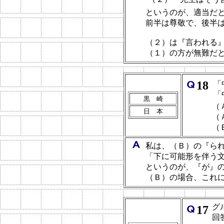
というのが、適当だ
前半は尊敬で、後半
（２）は『言われる
（１）の方が無難だ
18
「
「
黒 崎
（
日 本
（
（
私は、（Ｂ）の『ら
「下に可能形を伴う
というのが、『が』
（Ｂ）の場合、これ
グ
17
回