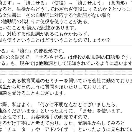
済ます」→「済ませる」（使役）→「済ませよう」（意向形） 
なると、生徒からどうしてわざわざ使役に するのか？とつっこ
る文法書に「その自動詞に対応する他動詞がない場合
の他動詞の代わりに使役を使うことがある」
たいなことを 読んだ記憶があります。
は、対応する他動詞があるにもかかわらず、
役を使うということはどういうことなのでしょうか？
せる』も『済む』の使役形です。
詞の文語形で、『せる/させる』は使役の助動詞の口語形です
せる』も、現在では他動詞として認知されているように思いま
は、と
ある教育関連のセミナーを開いている会社に勤めており
講生から毎日のように質問を頂いたりしております。
相談を受けることもございます。
の際、私はよく、「何かご不明な点などございましたら、
連絡くださいませ」といったように、「ませ」を使います。
は女性ですし、お客様相手の商売ですので、
きるだけ丁寧にと考えており、また、受講生からしてみると
は「チューター」や「アドバイザー」といったように見られて