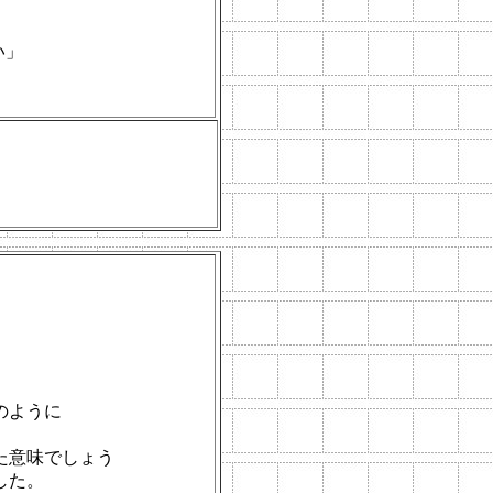
い」
のように
た意味でしょう
した。