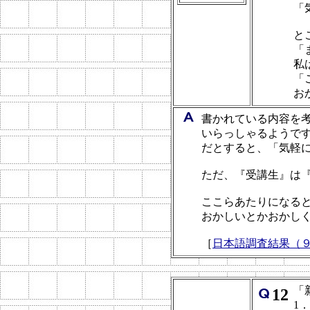
「
と
「
私
「
お
書かれている内容を考
いらっしゃるようで
だとすると、「気軽
ただ、『受講生』は
ここらあたりになる
おかしいとかおかし
［
日本語調査結果（
「
12
1