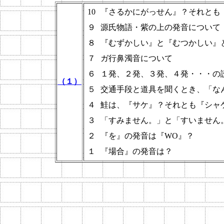
10
『さるかにがっせん』？それとも
９
源氏物語・紫の上の発音について
８
『むずかしい』と『むつかしい』
７
ガ行鼻濁音について
６
１発、２発、３発、４発・・・の
（１）
５
交通手段と道具を聞くとき、「な
４
鮭は、『サケ』？それとも『シャ
３
「すみません。」と「すいません
２
『を』の発音は『WO』？
１
『場合』の発音は？