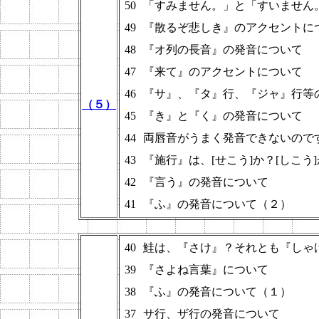
50
「すみません。」と「すいません
49
『散るぞ悲しき』のアクセントに
48
『オ列の長音』の発音について
47
『来て』のアクセントについて
46
『サ』、『タ』行、『ジャ』行等
（５）
45
『き』と『く』の発音について
44
両唇音がうまく発音できないので
43
『施行』は、[せこう]か？[しこう
42
『言う』の発音について
41
『ふ』の発音について（２）
40
鮭は、『さけ』？それとも『しゃ
39
『さよね言葉』について
38
『ふ』の発音について（１）
37
サ行、ザ行の発音について