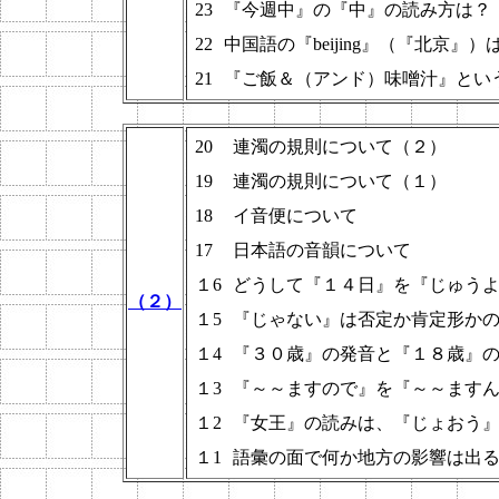
23
『今週中』の『中』の読み方は？
22
中国語の『beijing』（『北京
21
『ご飯＆（アンド）味噌汁』とい
20
連濁の規則について（２）
19
連濁の規則について（１）
18
イ音便について
17
日本語の音韻について
１6
どうして『１４日』を『じゅう
（２）
１5
『じゃない』は否定か肯定形か
１4
『３０歳』の発音と『１８歳』
１3
『～～ますので』を『～～ます
１2
『女王』の読みは、『じょおう
１1
語彙の面で何か地方の影響は出